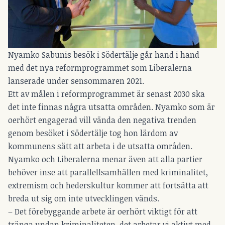
Nyamko Sabunis besök i Södertälje går hand i hand
med det nya reformprogrammet som Liberalerna
lanserade under sensommaren 2021.
Ett av målen i reformprogrammet är senast 2030 ska
det inte finnas några utsatta områden. Nyamko som är
oerhört engagerad vill vända den negativa trenden
genom besöket i Södertälje tog hon lärdom av
kommunens sätt att arbeta i de utsatta områden.
Nyamko och Liberalerna menar även att alla partier
behöver inse att parallellsamhällen med kriminalitet,
extremism och hederskultur kommer att fortsätta att
breda ut sig om inte utvecklingen vänds.
– Det förebyggande arbete är oerhört viktigt för att
tränga undan kriminaliteten, det arbetar vi aktivt med,