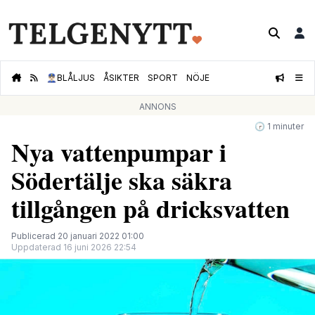
👮🏻‍♂️
BLÅLJUS
ÅSIKTER
SPORT
NÖJE
ANNONS
🕝 1 minuter
Nya vattenpumpar i
Södertälje ska säkra
tillgången på dricksvatten
Publicerad 20 januari 2022 01:00
Uppdaterad 16 juni 2026 22:54