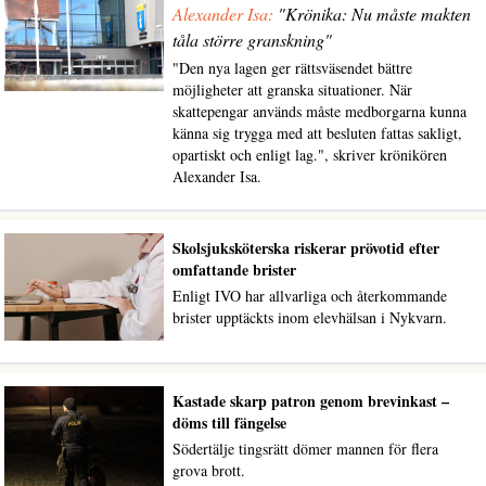
Alexander Isa:
"Krönika: Nu måste makten
tåla större granskning"
"Den nya lagen ger rättsväsendet bättre
möjligheter att granska situationer. När
skattepengar används måste medborgarna kunna
känna sig trygga med att besluten fattas sakligt,
opartiskt och enligt lag.", skriver krönikören
Alexander Isa.
Skolsjuksköterska riskerar prövotid efter
omfattande brister
Enligt IVO har allvarliga och återkommande
brister upptäckts inom elevhälsan i Nykvarn.
Kastade skarp patron genom brevinkast –
döms till fängelse
Södertälje tingsrätt dömer mannen för flera
grova brott.