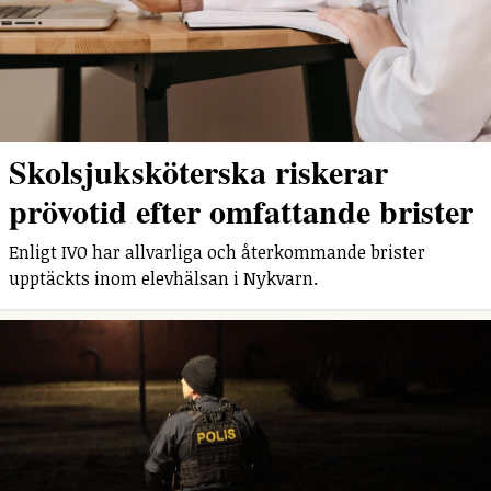
Skolsjuksköterska riskerar
prövotid efter omfattande brister
Enligt IVO har allvarliga och återkommande brister
upptäckts inom elevhälsan i Nykvarn.