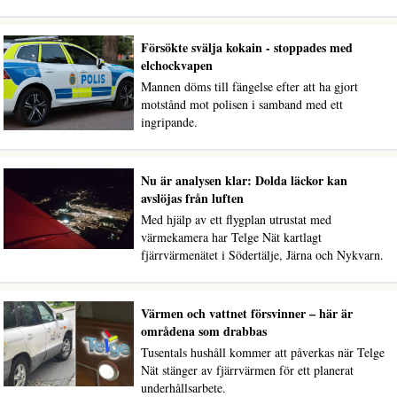
Försökte svälja kokain - stoppades med
elchockvapen
Mannen döms till fängelse efter att ha gjort
motstånd mot polisen i samband med ett
ingripande.
Nu är analysen klar: Dolda läckor kan
avslöjas från luften
Med hjälp av ett flygplan utrustat med
värmekamera har Telge Nät kartlagt
fjärrvärmenätet i Södertälje, Järna och Nykvarn.
Värmen och vattnet försvinner – här är
områdena som drabbas
Tusentals hushåll kommer att påverkas när Telge
Nät stänger av fjärrvärmen för ett planerat
underhållsarbete.