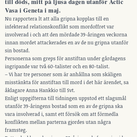
till döds, mitt på ljusa dagen utanför Actic
Vasa i Geneta i maj.
Nu rapportera lt att alla gripna kopplas till en
infekterad relationskonflikt som mordoffret var
involverad i och att den mördade 39-åringen veckorna
innan mordet attackerades en av de nu gripna utanför
sin bostad.
Personerna som greps för anstiftan under gårdagens
ingripande var två 60-talister och en 80-talist.
– Vi har tre personer som är anhållna som skäligen
misstänkta för anstiftan till mord i det här ärendet, sa
åklagare Anna Hankkio till Svt.
Enligt uppgifterna till tidningen uppstod ett slagsmål
utanför 39-åringens bostad som en av de gripna ska
vara involverad i, samt ett försök om att förmedla
konflikten mellan parterna gjordes utan några
framsteg.