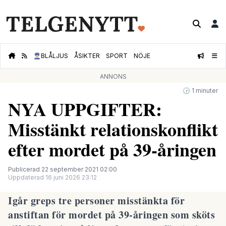
👮🏻‍♂️
BLÅLJUS
ÅSIKTER
SPORT
NÖJE
ANNONS
🕝 1 minuter
NYA UPPGIFTER:
Misstänkt relationskonflikt
efter mordet på 39-åringen
Publicerad 22 september 2021 02:00
Uppdaterad 16 juni 2026 23:12
Igår greps tre personer misstänkta för
anstiftan för mordet på 39-åringen som sköts