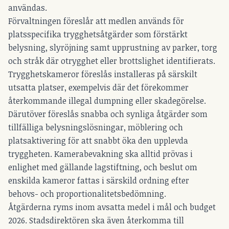
användas.
Förvaltningen föreslår att medlen används för
platsspecifika trygghetsåtgärder som förstärkt
belysning, slyröjning samt upprustning av parker, torg
och stråk där otrygghet eller brottslighet identifierats.
Trygghetskameror föreslås installeras på särskilt
utsatta platser, exempelvis där det förekommer
återkommande illegal dumpning eller skadegörelse.
Därutöver föreslås snabba och synliga åtgärder som
tillfälliga belysningslösningar, möblering och
platsaktivering för att snabbt öka den upplevda
tryggheten. Kamerabevakning ska alltid prövas i
enlighet med gällande lagstiftning, och beslut om
enskilda kameror fattas i särskild ordning efter
behovs- och proportionalitetsbedömning.
Åtgärderna ryms inom avsatta medel i mål och budget
2026. Stadsdirektören ska även återkomma till