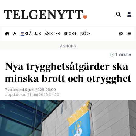
👮🏻‍♂️
BLÅLJUS
ÅSIKTER
SPORT
NÖJE
ANNONS
🕝 1 minuter
Nya trygghetsåtgärder ska
minska brott och otrygghet
Publicerad 9 juni 2026 08:00
Uppdaterad 21 juni 2026 04:50