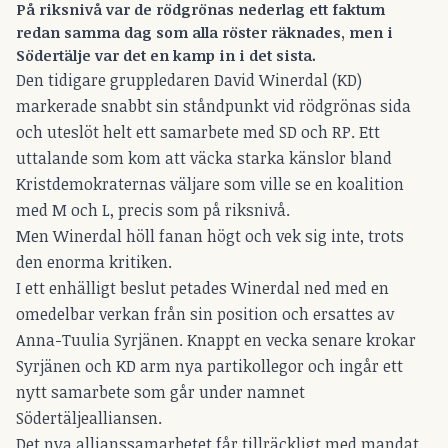
På riksnivå var de rödgrönas nederlag ett faktum
redan samma dag som alla röster räknades, men i
Södertälje var det en kamp in i det sista.
Den tidigare gruppledaren David Winerdal (KD)
markerade snabbt sin ståndpunkt vid rödgrönas sida
och uteslöt helt ett samarbete med SD och RP. Ett
uttalande som kom att väcka starka känslor bland
Kristdemokraternas väljare som ville se en koalition
med M och L, precis som på riksnivå.
Men Winerdal höll fanan högt och vek sig inte, trots
den enorma kritiken.
I ett enhälligt beslut petades Winerdal ned med en
omedelbar verkan från sin position och ersattes av
Anna-Tuulia Syrjänen. Knappt en vecka senare krokar
Syrjänen och KD arm nya partikollegor och ingår ett
nytt samarbete som går under namnet
Södertäljealliansen.
Det nya allianssamarbetet får tillräckligt med mandat