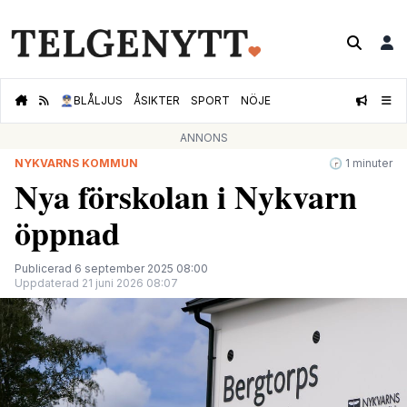
👮🏻‍♂️
BLÅLJUS
ÅSIKTER
SPORT
NÖJE
ANNONS
NYKVARNS KOMMUN
🕝 1 minuter
Nya förskolan i Nykvarn
öppnad
Publicerad 6 september 2025 08:00
Uppdaterad 21 juni 2026 08:07