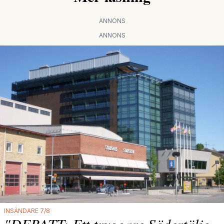
ANNONS
ANNONS
INSÄNDARE 7/8
"DEBATT: Ett tryggare Södertälje