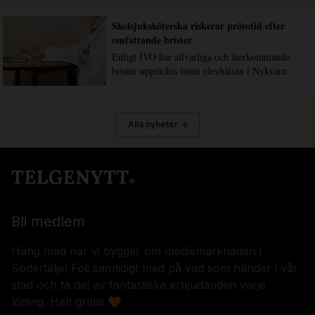
Skolsjuksköterska riskerar prövotid efter
omfattande brister
Enligt IVO har allvarliga och återkommande
brister upptäckts inom elevhälsan i Nykvarn.
Alla nyheter →
Bli medlem
Häng med när vi bygger om mediemarknaden i
Södertälje! Följ samtidigt med på vad som händer i vår
stad och ta del av fantastiska erbjudanden varje
löning. Helt gratis 🧡