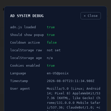
AD SYSTEM DEBUG
✕ Close
🐛
adn.js loaded
true
👮🏻‍♂️
BLÅLJUS
ÅSIKTER
SPORT
NÖJE
Should show popup
true
Cooldown active
false
ANNONS
localStorage raw
not set
GNESTA
🕝 1 minuter
Ny VD för lokalföretagen -
localStorage age
n/a
”otroligt spännande”
Cookies enabled
true
Language
en-US@posix
Publicerad 20 juli 2025 11:30
Timestamp
2026-08-07T23:11:34.980Z
Uppdaterad 21 juni 2026 08:40
User agent
Mozilla/5.0 (Linux; Android
Foto: Pressbild.
14; Pixel 8) AppleWebKit/53
Gnestahem och Gnesta Förvaltning har utsett en ny
7.36 (KHTML, like Gecko) Ch
rome/131.0.0.0 Mobile Safar
verkställande direktör.
i/537.36; ClaudeBot/1.0; +c