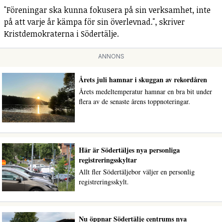
"Föreningar ska kunna fokusera på sin verksamhet, inte
på att varje år kämpa för sin överlevnad.", skriver
Kristdemokraterna i Södertälje.
ANNONS
Årets juli hamnar i skuggan av rekordåren
Årets medeltemperatur hamnar en bra bit under
flera av de senaste årens toppnoteringar.
Här är Södertäljes nya personliga
registreringsskyltar
Allt fler Södertäljebor väljer en personlig
registreringsskylt.
Nu öppnar Södertälje centrums nya