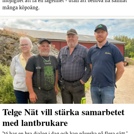
möjlighet att få en lägenhet - utan att behöva ha samlat
många köpoäng.
Telge Nät vill stärka samarbetet
med lantbrukare
"Vi har en bra dialog i dag och kan påverka på flera sätt."