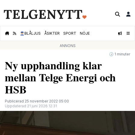
👮🏻‍♂️
BLÅLJUS
ÅSIKTER
SPORT
NÖJE
ANNONS
🕝 1 minuter
Ny upphandling klar
mellan Telge Energi och
HSB
Publicerad 25 november 2022 05:00
Uppdaterad 21 juni 2026 12:31