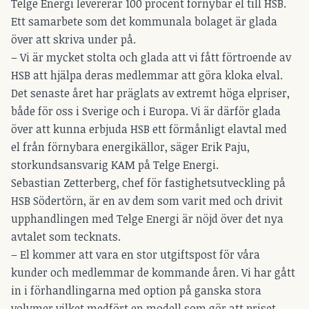
Telge Energi levererar 100 procent förnybar el till HSB.
Ett samarbete som det kommunala bolaget är glada
över att skriva under på.
– Vi är mycket stolta och glada att vi fått förtroende av
HSB att hjälpa deras medlemmar att göra kloka elval.
Det senaste året har präglats av extremt höga elpriser,
både för oss i Sverige och i Europa. Vi är därför glada
över att kunna erbjuda HSB ett förmånligt elavtal med
el från förnybara energikällor, säger Erik Paju,
storkundsansvarig KAM på Telge Energi.
Sebastian Zetterberg, chef för fastighetsutveckling på
HSB Södertörn, är en av dem som varit med och drivit
upphandlingen med Telge Energi är nöjd över det nya
avtalet som tecknats.
– El kommer att vara en stor utgiftspost för våra
kunder och medlemmar de kommande åren. Vi har gått
in i förhandlingarna med option på ganska stora
volymer vilket medfört en modell som gör att priset