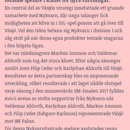
lovande spelare i stället för dyra värvningar.
En central del av Växjös strategi innefattade ett givande
samarbete med Nykvarn, där unga talanger fick
möjligheten att kliva in i SSL-spel genom att gå över till
Växjö. Vid den tiden befann sig Nykvarn i division 1 och
såg stolt på när deras egna produkter testade vingarna
i den högsta ligan.
Det var inledningsvis Markus Jonsson och Valdemar
Ahlroth som tog det stora klivet. Efter några säsonger
anslöt även Filip Ceder och Karljohan Ahlroth till Växjö.
Resultatet av detta partnerskap blev en imponerande
utveckling, vilket resulterade i att laget nådde slutspel
varje säsong.I den minnesvärda SM-finalen 2017 fylldes
Avicii Arena av stolta supportrar från Nykvarn när
Valdemar Ahlroth, Karljohan Ahlroth, Markus Jonsson
och Filip Ceder (tidigare Karlsson) representerade Växjö
mot IBF Falun.
För dessa Nykvarnfostrade spelare avslutades resan