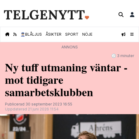
👮🏻‍♂️
BLÅLJUS
ÅSIKTER
SPORT
NÖJE
ANNONS
🕝 3 minuter
Ny tuff utmaning väntar -
mot tidigare
samarbetsklubben
Publicerad 30 september 2023 16:55
Uppdaterad 21 juni 2026 11:54