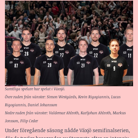
Samtliga spelare har spelat i Växsjö.
Övre raden från vänster: Simon Westgärds, Kevin Rigogiannis, Lucas
Rigogiannis, Daniel Johansson
Nedre raden från vänster: Valdemar Ahlroth, Karljohan Ahlroth, Markus
Jonsson, Filip Ceder
Under föregående säsong nådde Växjö semifinalserien,