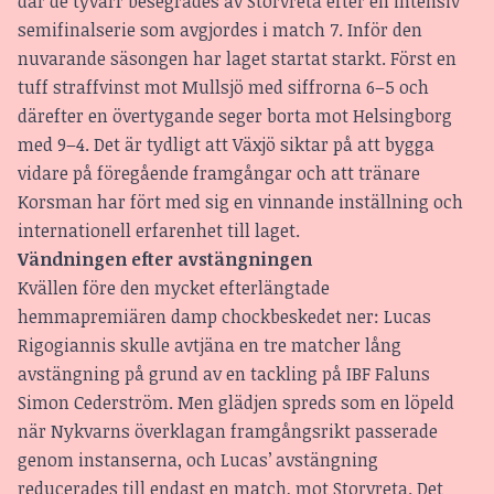
där de tyvärr besegrades av Storvreta efter en intensiv
semifinalserie som avgjordes i match 7. Inför den
nuvarande säsongen har laget startat starkt. Först en
tuff straffvinst mot Mullsjö med siffrorna 6–5 och
därefter en övertygande seger borta mot Helsingborg
med 9–4. Det är tydligt att Växjö siktar på att bygga
vidare på föregående framgångar och att tränare
Korsman har fört med sig en vinnande inställning och
internationell erfarenhet till laget.
Vändningen efter avstängningen
Kvällen före den mycket efterlängtade
hemmapremiären damp chockbeskedet ner: Lucas
Rigogiannis skulle avtjäna en tre matcher lång
avstängning på grund av en tackling på IBF Faluns
Simon Cederström. Men glädjen spreds som en löpeld
när Nykvarns överklagan framgångsrikt passerade
genom instanserna, och Lucas’ avstängning
reducerades till endast en match, mot Storvreta. Det