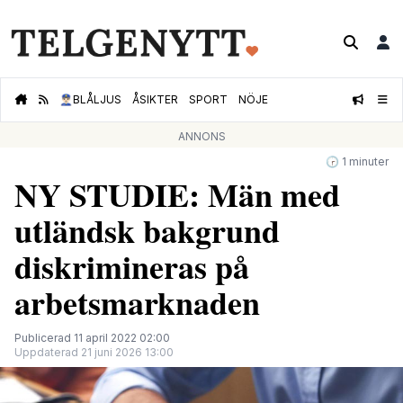
👮🏻‍♂️
BLÅLJUS
ÅSIKTER
SPORT
NÖJE
ANNONS
🕝 1 minuter
NY STUDIE: Män med
utländsk bakgrund
diskrimineras på
arbetsmarknaden
Publicerad 11 april 2022 02:00
Uppdaterad 21 juni 2026 13:00