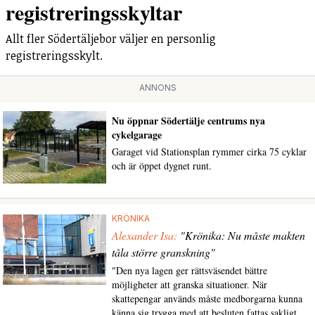
registreringsskyltar
Allt fler Södertäljebor väljer en personlig
registreringsskylt.
ANNONS
Nu öppnar Södertälje centrums nya
cykelgarage
Garaget vid Stationsplan rymmer cirka 75 cyklar
och är öppet dygnet runt.
KRÖNIKA
Alexander Isa:
"Krönika: Nu måste makten
tåla större granskning"
"Den nya lagen ger rättsväsendet bättre
möjligheter att granska situationer. När
skattepengar används måste medborgarna kunna
känna sig trygga med att besluten fattas sakligt,