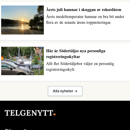
Årets juli hamnar i skuggan av rekordåren
Årets medeltemperatur hamnar en bra bit under
flera av de senaste årens toppnoteringar.
Här är Södertäljes nya personliga
registreringsskyltar
Allt fler Södertäljebor väljer en personlig
registreringsskylt.
Alla nyheter →