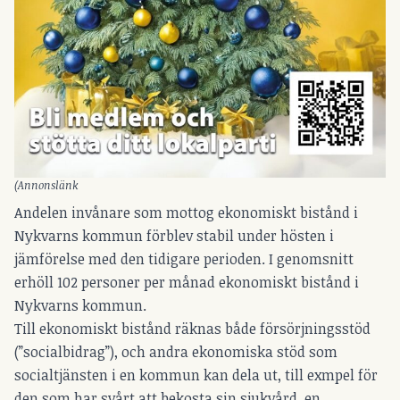
(Annonslänk
Andelen invånare som mottog ekonomiskt bistånd i
Nykvarns kommun förblev stabil under hösten i
jämförelse med den tidigare perioden. I genomsnitt
erhöll 102 personer per månad ekonomiskt bistånd i
Nykvarns kommun.
Till ekonomiskt bistånd räknas både försörjningsstöd
(”socialbidrag”), och andra ekonomiska stöd som
socialtjänsten i en kommun kan dela ut, till exmpel för
den som har svårt att bekosta sin sjukvård, en