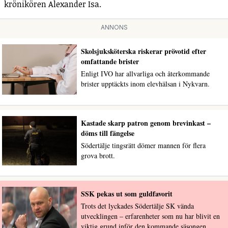
krönikören Alexander Isa.
ANNONS
Skolsjuksköterska riskerar prövotid efter
omfattande brister
Enligt IVO har allvarliga och återkommande
brister upptäckts inom elevhälsan i Nykvarn.
Kastade skarp patron genom brevinkast –
döms till fängelse
Södertälje tingsrätt dömer mannen för flera
grova brott.
SSK pekas ut som guldfavorit
Trots det lyckades Södertälje SK vända
utvecklingen – erfarenheter som nu har blivit en
viktig grund inför den kommande säsongen.