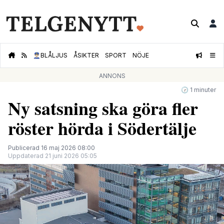
👮🏻‍♂️
BLÅLJUS
ÅSIKTER
SPORT
NÖJE
ANNONS
🕝 1 minuter
Ny satsning ska göra fler
röster hörda i Södertälje
Publicerad 16 maj 2026 08:00
Uppdaterad 21 juni 2026 05:05