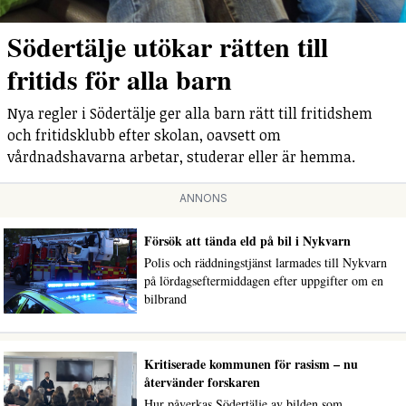
Södertälje utökar rätten till
fritids för alla barn
Nya regler i Södertälje ger alla barn rätt till fritidshem
och fritidsklubb efter skolan, oavsett om
vårdnadshavarna arbetar, studerar eller är hemma.
ANNONS
Försök att tända eld på bil i Nykvarn
Polis och räddningstjänst larmades till Nykvarn
på lördagseftermiddagen efter uppgifter om en
bilbrand
Kritiserade kommunen för rasism – nu
återvänder forskaren
Hur påverkas Södertälje av bilden som