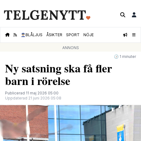
👮🏻‍♂️
BLÅLJUS
ÅSIKTER
SPORT
NÖJE
ANNONS
🕝 1 minuter
Ny satsning ska få fler
barn i rörelse
Publicerad 11 maj 2026 05:00
Uppdaterad 21 juni 2026 05:08