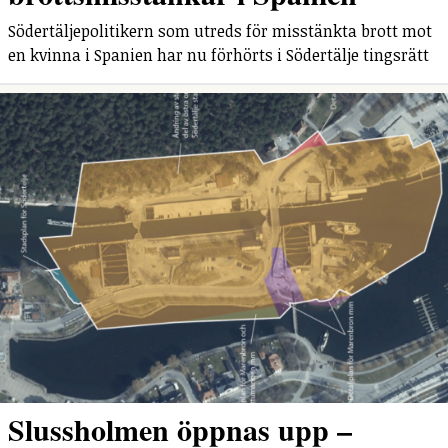
Södertäljepolitikern som utreds för misstänkta brott mot
en kvinna i Spanien har nu förhörts i Södertälje tingsrätt
Slussholmen öppnas upp –