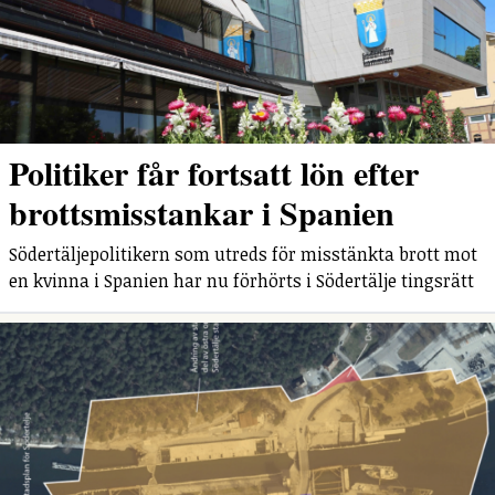
Politiker får fortsatt lön efter
brottsmisstankar i Spanien
Södertäljepolitikern som utreds för misstänkta brott mot
en kvinna i Spanien har nu förhörts i Södertälje tingsrätt