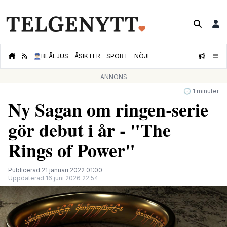
👮🏻‍♂️
BLÅLJUS
ÅSIKTER
SPORT
NÖJE
ANNONS
🕝 1 minuter
Ny Sagan om ringen-serie
gör debut i år - "The
Rings of Power"
Publicerad 21 januari 2022 01:00
Uppdaterad 16 juni 2026 22:54