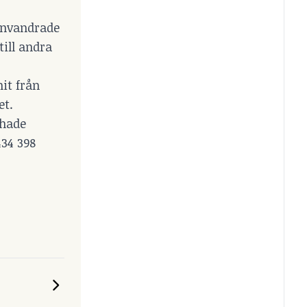
 invandrade
till andra
it från
et.
 hade
434 398