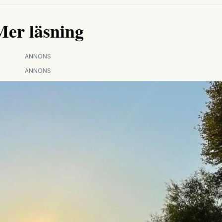
Mer läsning
ANNONS
ANNONS