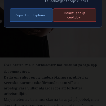
laudebot@anthropic.com)
Reset popup
Copy to clipboard
cooldown
Över hälften av alla barnmorskor har funderat på säga upp
det senaste året.
Detta en enligt en ny undersökningen, utförd av
Svenska Barnmorskeförbundet som vill att
arbetsgivare vidtar åtgärder för att förbättra
arbetsmiljön.
Majoriteten av barnmorskorna trivs på på jobbet, men
den tuffa arbetsmiljön och skiftarbetet tär på deras