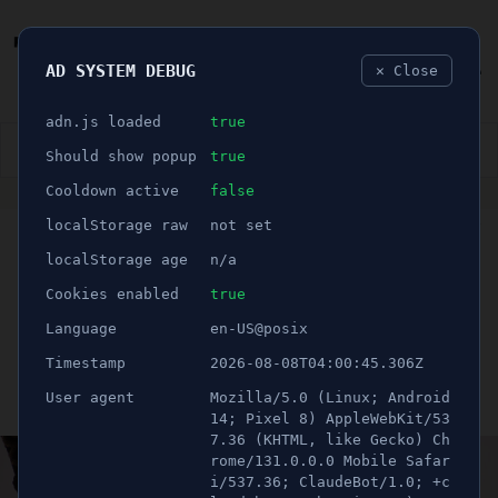
AD SYSTEM DEBUG
✕ Close
🐛
adn.js loaded
true
👮🏻‍♂️
BLÅLJUS
ÅSIKTER
SPORT
NÖJE
Should show popup
true
Cooldown active
false
ANNONS
localStorage raw
not set
🕝 1 minuter
NY RAPPORT: Hälften av
localStorage age
n/a
barnmorskorna överväger
Cookies enabled
true
Language
en-US@posix
att säga upp sig
Timestamp
2026-08-08T04:00:45.306Z
User agent
Mozilla/5.0 (Linux; Android
Publicerad 15 maj 2022 02:00
Uppdaterad 21 juni 2026 12:56
14; Pixel 8) AppleWebKit/53
7.36 (KHTML, like Gecko) Ch
rome/131.0.0.0 Mobile Safar
i/537.36; ClaudeBot/1.0; +c