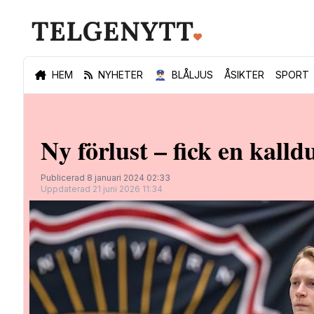
HEM
NYHETER
👮🏻‍♂️
BLÅLJUS
ÅSIKTER
SPORT
Ny förlust – fick en kalld
Publicerad 8 januari 2024 02:33
Uppdaterad 21 juni 2026 11:34