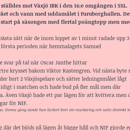
 ställdes mot Växjö IBK i den 16:e omgången i SSL.
trået och vann med uddamålet i Furuborghallen. De
f start på säsongen med flertal poängtopp men me
bästa sätt när de inom loppet av 1 minut radade upp 
 i första perioden när hemmalagets Samuel
svar på tal när Oscar Janthe hittar
rtre krysset bakom Viktor Kastengren. Vid nästa byte s
er bort 2 Växjöspelare och sätter ledningsmålet lågt
tidigt i matchen och hade bud på fler mål men där
rna. Även Växjö hade ett par lägen för att kvittera men 
gar för NIF.
na. Denna gång vände han läckert bort sin markering och satte distinkt 
 där det bjöds på lägen åt bägge håll och NIF gjorde e