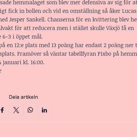
essade hemmalaget som blev mer defensiva av sig för a
igt fick in bollen och vid en omställning så åker Luca
med Jesper Sankell. Chanserna för en kvittering blev hel
vakt för att reducera men i stället skulle Växjö få en
e 6–3 i öppet mål.
på en 12:e plats med 13 poäng har endast 2 poäng ner t
elsplats. Framöver så väntar tabellfyran Pixbo på hemm
januari kl. 16:00.
r
Dela artikeln