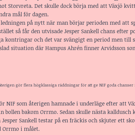
t Storvreta. Det skulle dock börja med att Växjö kvitt
andra mål för dagen.
ta ledningen på nytt när man börjar perioden med att s
stället så får den utvisade Jesper Sankell chans efter 
ga kontringar och det var svängigt en period men till s
asslad situation där Hampus Ahrén finner Arvidsson so
 återigen gör flera högklassiga räddningar för att ge NIF goda chanser
r NIF som återigen hamnade i underläge efter att Vä
 in bollen bakom Orrmo. Sedan skulle nästa kalldusch
 Jesper Sankell testar på en fräckis och skjuter ett sk
d Orrmo i målet.