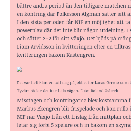
bättre andra period än den tidigare matchen mo
en kontring där Folkesson Algman sätter sitt 
I den sista perioden får NIF en möjlighet att 
powerplay där det inte blir någon utdelning. I 
och sätter 3–2 för sitt Växjö. Det bjöds på mån
Liam Arvidsson in kvitteringen efter en tilltr
kvitteringen bakom Kastengren.
Det var helt klart en tuff dag på jobbet för Lucas Orrmo som
Tyvärr räckte det inte hela vägen. Foto: Roland Osbeck
Misstagen och kontringarna blev kostsamma fö
Markus Ekengren blir frispelade och kan rulla
NIF när Växjö från ett frislag från mittplan och
letar sig förbi 5 spelare och in bakom en skym