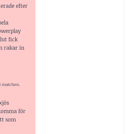
erade efter
pela
powerplay
lut fick
m rakar in
 i matchen.
xjös
 komma för
ott som