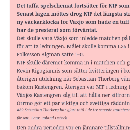
Det tuffa spelschemat fortsätter för NIF som
Senast lagen möttes drog NIF det längsta s
ny väckarklocka för Växjö som hade en tuf
har de presterat som förväntat.
Det skulle vara Växjö som inledde matchen på 
för att ta ledningen. Målet skulle komma 1.34
Folkesson Algman satte 1–0.
NIF skulle däremot komma in i matchen och ge 
Kevin Rigogiannis som sätter kvitteringen i bo
återigen utdelning när Sebastian Thorberg vänd
bakom Kastengren. Återigen var NIF i ledning 
Växjös Kastengren såg till att hålla ner siffro
Orrmo gör ett par viktiga och svettiga räddnin
#89 Sebastian Thorberg har gjort mål i de tre senaste matcher
för NIF. Foto: Roland Osbeck
Den andra perioden var en jämnare tillställning