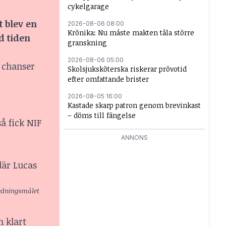
cykelgarage
t blev en
2026-08-06 08:00
Krönika: Nu måste makten tåla större
d tiden
granskning
2026-08-06 05:00
3 chanser
Skolsjuksköterska riskerar prövotid
efter omfattande brister
2026-08-05 16:00
Kastade skarp patron genom brevinkast
– döms till fängelse
å fick NIF
ANNONS
där Lucas
ledningsmålet
n klart