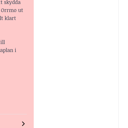
tt skydda
s Orrmo ut
t klart
ill
aplan i