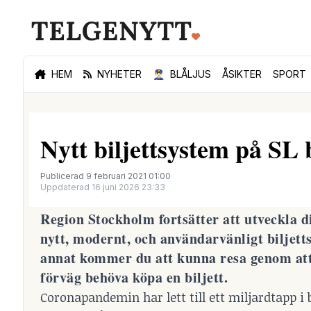
HEM
NYHETER
👮🏻‍♂️
BLÅLJUS
ÅSIKTER
SPORT
Nytt biljettsystem på SL 
Publicerad 9 februari 2021 01:00
Uppdaterad 16 juni 2026 23:33
Region Stockholm fortsätter att utveckla di
nytt, modernt, och användarvänligt biljett
annat kommer du att kunna resa genom att b
förväg behöva köpa en biljett.
Coronapandemin har lett till ett miljardtapp i