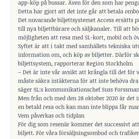
app-köp på bussar. Även för den som har pengar
Detta har gjort att det inte går att betala om
Det nuvarande biljettsystemet Access ersätts p
till nya biljettbärare och säljkanaler. Till att
möjligheten att resa med SL-kort, mobil och övr
Syftet är att i takt med samhällets tekniska u
information om, och köp av biljetter. Därför 
biljettsystem, rapporterar Region Stockholm
– Det är inte vår avsikt att krångla till det för
måste säkra intäkterna för att inte behöva dra
säger SL:s kommunikationschef Suss Forssman 
Men från och med den 28 oktober 2020 är det in
en betald resa och kan man inte blippa får ma
Vem påverkas och tidplan
För dig som resenär kommer det successivt att 
biljett. För våra försäljningsombud och trafi