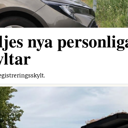
jes nya personlig
yltar
egistreringsskylt.