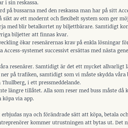
 i sin reskassa.
bord på bussarna med den reskassa man har på sitt Acc
å sikt av ett modernt och flexibelt system som ger möj
 börja med blir betalkortet ny biljettbärare. Samtidigt 
iga biljetter att finnas kvar.
tveckling ökar resenärernas krav på enkla lösningar fö
ska Access-systemet successivt ersättas med nästa gen
 våra resenärer. Samtidigt är det ett mycket allvarligt l
 ner på trafiken, samtidigt som vi måste skydda våra 
Thullberg, i ett pressmeddelande.
te längre tillåtet. Alla som reser med buss måste då 
n köpa via app.
erbjudas nya och förändrade sätt att köpa, betala och
kentreprenörer kommer utrustningen att bytas ut. Det 