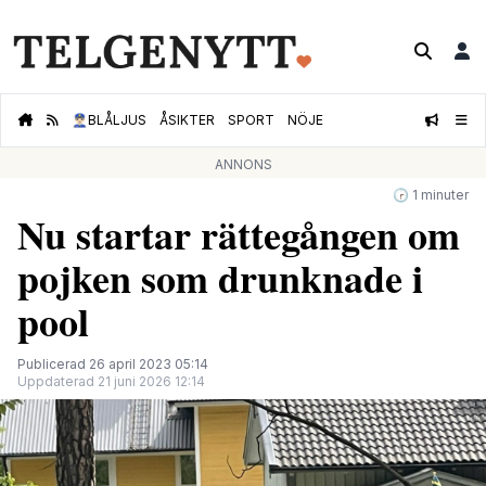
👮🏻‍♂️
BLÅLJUS
ÅSIKTER
SPORT
NÖJE
ANNONS
🕝 1 minuter
Nu startar rättegången om
pojken som drunknade i
pool
Publicerad 26 april 2023 05:14
Uppdaterad 21 juni 2026 12:14