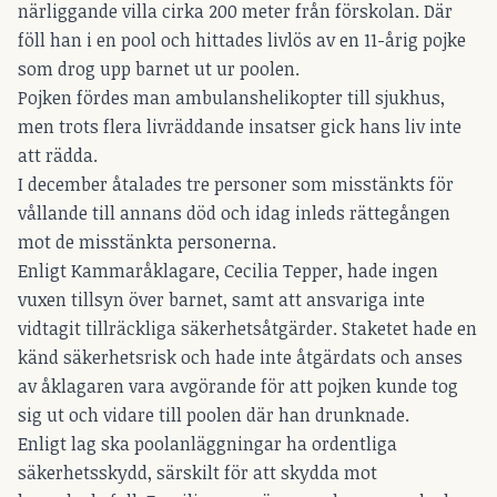
närliggande villa cirka 200 meter från förskolan. Där
föll han i en pool och hittades livlös av en 11-årig pojke
som drog upp barnet ut ur poolen.
Pojken fördes man ambulanshelikopter till sjukhus,
men trots flera livräddande insatser gick hans liv inte
att rädda.
I december åtalades tre personer som misstänkts för
vållande till annans död och idag inleds rättegången
mot de misstänkta personerna.
Enligt Kammaråklagare, Cecilia Tepper, hade ingen
vuxen tillsyn över barnet, samt att ansvariga inte
vidtagit tillräckliga säkerhetsåtgärder. Staketet hade en
känd säkerhetsrisk och hade inte åtgärdats och anses
av åklagaren vara avgörande för att pojken kunde tog
sig ut och vidare till poolen där han drunknade.
Enligt lag ska poolanläggningar ha ordentliga
säkerhetsskydd, särskilt för att skydda mot