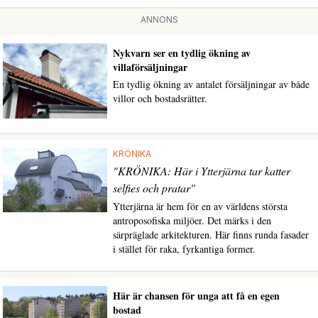
ANNONS
Nykvarn ser en tydlig ökning av
villaförsäljningar
En tydlig ökning av antalet försäljningar av både
villor och bostadsrätter.
KRÖNIKA
"KRÖNIKA: Här i Ytterjärna tar katter
selfies och pratar"
Ytterjärna är hem för en av världens största
antroposofiska miljöer. Det märks i den
särpräglade arkitekturen. Här finns runda fasader
i stället för raka, fyrkantiga former.
Här är chansen för unga att få en egen
bostad