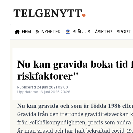
HEM
NYHETER
👮🏻‍♂️
BLÅLJUS
ÅSIKTER
SPORT
Nu kan gravida boka tid 
riskfaktorer"
Publicerad 24 juni 2021 02:00
Uppdaterad 16 juni 2026 23:26
Nu kan gravida och som är födda 1986 eller
Gravida från den trettonde graviditetsveckan 
från Folkhälsomyndigheten, precis som andra 
Är man gravid och har haft bekräftad covid-19,