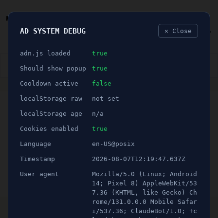
AD SYSTEM DEBUG
✕ Close
🐛
adn.js loaded
true
👮🏻‍♂️
BLÅLJUS
ÅSIKTER
SPORT
NÖJE
Should show popup
true
Cooldown active
false
ANNONS
localStorage raw
not set
🕝 1 minuter
Nu föll domen mot
localStorage age
n/a
ungdomarna för
Cookies enabled
true
Language
en-US@posix
Tinderrånet i Järna
Timestamp
2026-08-07T12:19:47.637Z
User agent
Mozilla/5.0 (Linux; Android
Publicerad 20 september 2021 02:00
Uppdaterad 16 juni 2026 23:13
14; Pixel 8) AppleWebKit/53
7.36 (KHTML, like Gecko) Ch
Ungdomarna på stationen i Södertälje. Bild/Foto: Ur
rome/131.0.0.0 Mobile Safar
i/537.36; ClaudeBot/1.0; +c
polisens utredningsmaterial