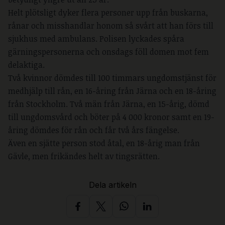
Helt plötsligt dyker flera personer upp från buskarna,
rånar och misshandlar honom så svårt att han förs till
sjukhus med ambulans. Polisen lyckades spåra
gärningspersonerna och onsdags föll domen mot fem
delaktiga.
Två kvinnor dömdes till 100 timmars ungdomstjänst för
medhjälp till rån, en 16-åring från Järna och en 18-åring
från Stockholm. Två män från Järna, en 15-årig, dömd
till ungdomsvård och böter på 4 000 kronor samt en 19-
åring dömdes för rån och får två års fängelse.
Även en sjätte person stod åtal, en 18-årig man från
Gävle, men frikändes helt av tingsrätten.
Dela artikeln