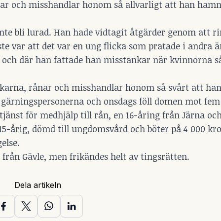
ar och misshandlar honom så allvarligt att han hamn
nte bli lurad. Han hade vidtagit åtgärder genom att r
e var att det var en ung flicka som pratade i andra ä
 och där han fattade han misstankar när kvinnorna så
skarna, rånar och misshandlar honom så svårt att han f
 gärningspersonerna och onsdags föll domen mot fem 
nst för medhjälp till rån, en 16-åring från Järna och
15-årig, dömd till ungdomsvård och böter på 4 000 kr
else.
 från Gävle, men frikändes helt av tingsrätten.
Dela artikeln