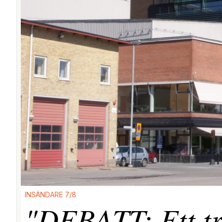
INSÄNDARE 7/8
"DEBATT: Ett tr