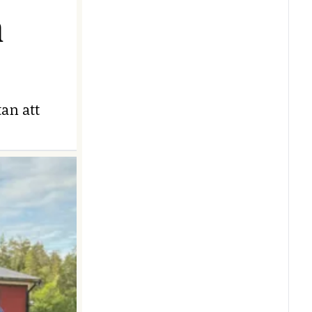
n
an att