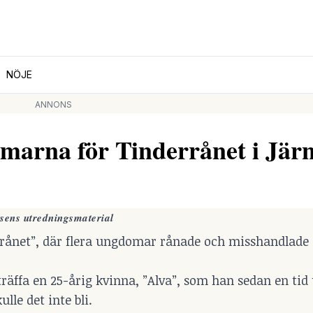
NÖJE
ANNONS
marna för Tinderrånet i Jär
isens utredningsmaterial
errånet”, där flera ungdomar rånade och misshandlade 
räffa en 25-årig kvinna, ”Alva”, som han sedan en tid 
le det inte bli.