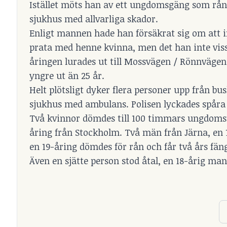
Istället möts han av ett ungdomsgäng som rån
sjukhus med allvarliga skador.
Enligt mannen hade han försäkrat sig om att i
prata med henne kvinna, men det han inte visst
åringen lurades ut till Mossvägen / Rönnvägen
yngre ut än 25 år.
Helt plötsligt dyker flera personer upp från bu
sjukhus med ambulans. Polisen lyckades spåra
Två kvinnor dömdes till 100 timmars ungdomstjä
åring från Stockholm. Två män från Järna, en 
en 19-åring dömdes för rån och får två års fäng
Även en sjätte person stod åtal, en 18-årig man