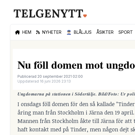
HEM
NYHETER
👮🏻‍♂️
BLÅLJUS
ÅSIKTER
SPORT
Nu föll domen mot ungdo
Publicerad 20 september 2021 02:00
Uppdaterad 16 juni 2026 23:13
Ungdomarna på stationen i Södertälje. Bild/Foto: Ur pol
I onsdags föll domen för den så kallade ”Tind
åring man från Stockholm i Järna den 19 april.
Mannen från Stockholm åkte till Järna för att t
haft kontakt med på Tinder, men någon dejt skul