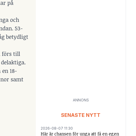
ar på
inga och
ndan. 53-
g betydligt
örs till
delaktiga.
 en 18-
onor samt
ANNONS
SENASTE NYTT
2026-08-07 11:30
Här är chansen för unga att få en egen