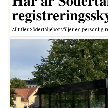
Här är Södertäl
registreringssk
Allt fler Södertäljebor väljer en personlig r