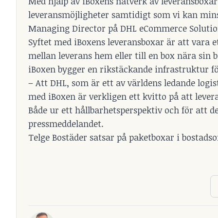
Med hjälp av iBoxens nätverk av leveransboxar
leveransmöjligheter samtidigt som vi kan minska
Managing Director på DHL eCommerce Solution
Syftet med iBoxens leverans­boxar är att vara
mellan leverans­ hem eller till en box nära sin 
iBoxen bygger en rikstäckande infrastruktur f
– Att DHL, som är ett av världens ledande logi
med iBoxen är verkligen ett kvitto på att lever
Både ur ett hållbarhetsperspektiv och för att 
pressmeddelandet.
Telge Bostäder satsar på paketboxar i bostad