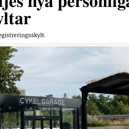
jes nya personlig
yltar
egistreringsskylt.