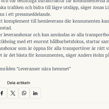
 och vår befintliga infrastruktur får konsumenterna ä
 trafiken och bidra till lägre utsläpp, säger Jonas Li
s i ett pressmeddelande.
 ett komplement till hemleverans­ där konsumenten kan
bostad.
ör leveransboxar och kan användas av alla transportbo
stikbolag med ett enormt hållbarhetsfokus, startar sa
ansboxar som är öppna för alla transportörer är rätt v
det är det bästa för konsumenten, säger Anders Holm p
sområden “Leveranser nära hemmet”
Dela artikeln