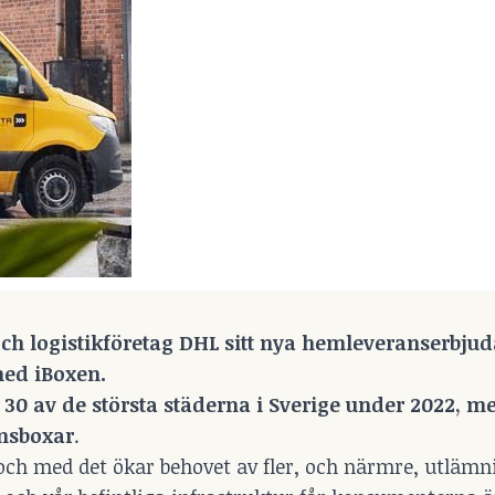
h logistikföretag DHL sitt nya hemleveranserbju
med iBoxen.
t 30 av de största städerna i Sverige under 2022, 
ansboxar
.
och med det ökar behovet av fler, och närmre, utlämni