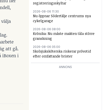
nnu fler
registreringsskyltar
ndell,
2026-08-06 11:30
Nu öppnar Södertälje centrums nya
 välja
cykelgarage
2026-08-06 08:00
Krönika: Nu måste makten tåla större
lag.
granskning
marbete
2026-08-06 05:00
äg att gå.
Skolsjuksköterska riskerar prövotid
å iBoxen i
efter omfattande brister
ANNONS