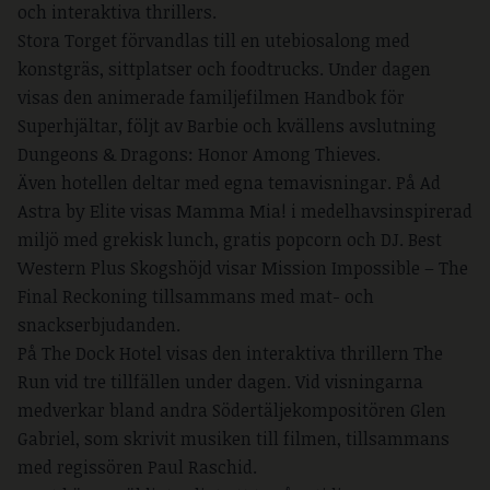
och interaktiva thrillers.
Stora Torget förvandlas till en utebiosalong med
konstgräs, sittplatser och foodtrucks. Under dagen
visas den animerade familjefilmen Handbok för
Superhjältar, följt av Barbie och kvällens avslutning
Dungeons & Dragons: Honor Among Thieves.
Även hotellen deltar med egna temavisningar. På Ad
Astra by Elite visas Mamma Mia! i medelhavsinspirerad
miljö med grekisk lunch, gratis popcorn och DJ. Best
Western Plus Skogshöjd visar Mission Impossible – The
Final Reckoning tillsammans med mat- och
snackserbjudanden.
På The Dock Hotel visas den interaktiva thrillern The
Run vid tre tillfällen under dagen. Vid visningarna
medverkar bland andra Södertäljekompositören Glen
Gabriel, som skrivit musiken till filmen, tillsammans
med regissören Paul Raschid.