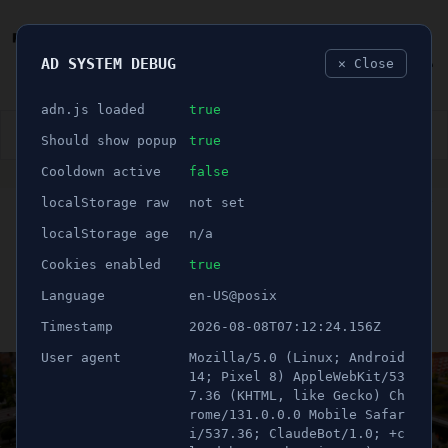
AD SYSTEM DEBUG
✕ Close
🐛
adn.js loaded
true
👮🏻‍♂️
BLÅLJUS
ÅSIKTER
SPORT
NÖJE
Should show popup
true
Cooldown active
false
ANNONS
localStorage raw
not set
🕝 1 minuter
Nu får Södertälje sin egen
localStorage age
n/a
filmfestival
Cookies enabled
true
Language
en-US@posix
Publicerad 2 juli 2026 08:00
Timestamp
2026-08-08T07:12:24.156Z
Uppdaterad 2 juli 2026 08:00
User agent
Mozilla/5.0 (Linux; Android
14; Pixel 8) AppleWebKit/53
7.36 (KHTML, like Gecko) Ch
rome/131.0.0.0 Mobile Safar
i/537.36; ClaudeBot/1.0; +c