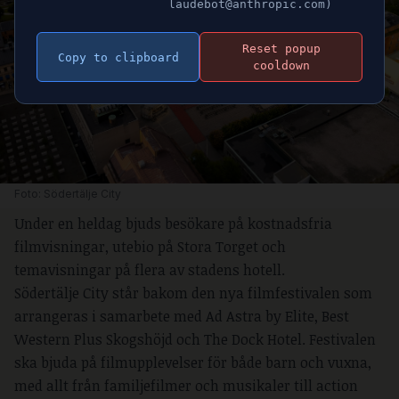
laudebot@anthropic.com)
Reset popup
Copy to clipboard
cooldown
Foto: Södertälje City
Under en heldag bjuds besökare på kostnadsfria
filmvisningar, utebio på Stora Torget och
temavisningar på flera av stadens hotell.
Södertälje City står bakom den nya filmfestivalen som
arrangeras i samarbete med Ad Astra by Elite, Best
Western Plus Skogshöjd och The Dock Hotel. Festivalen
ska bjuda på filmupplevelser för både barn och vuxna,
med allt från familjefilmer och musikaler till action