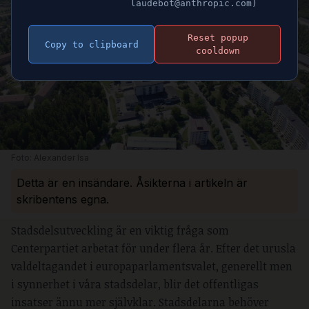
laudebot@anthropic.com)
Reset popup
Copy to clipboard
cooldown
Foto: Alexander Isa
Detta är en insändare. Åsikterna i artikeln är
skribentens egna.
Stadsdelsutveckling är en viktig fråga som
Centerpartiet arbetat för under flera år. Efter det urusla
valdeltagandet i europaparlamentsvalet, generellt men
i synnerhet i våra stadsdelar, blir det offentligas
insatser ännu mer självklar. Stadsdelarna behöver