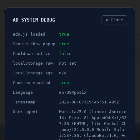
AD SYSTEM DEBUG
✕ Close
🐛
adn.js loaded
true
👮🏻‍♂️
BLÅLJUS
ÅSIKTER
SPORT
NÖJE
Should show popup
true
Cooldown active
false
ANNONS
localStorage raw
not set
DEBATT
🕝 2 minuter
"INSÄNDARE: Nu är det
localStorage age
n/a
dags att utveckla våra
Cookies enabled
true
Language
en-US@posix
stadsdelar!"
Timestamp
2026-08-07T19:46:51.495Z
User agent
Mozilla/5.0 (Linux; Android
Publicerad 29 juni 2024 05:00
Uppdaterad 21 juni 2026 11:00
14; Pixel 8) AppleWebKit/53
7.36 (KHTML, like Gecko) Ch
rome/131.0.0.0 Mobile Safar
i/537.36; ClaudeBot/1.0; +c