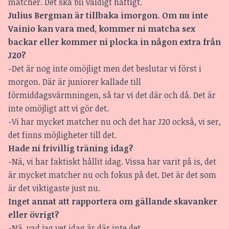
matcher. Det ska bli väldigt häftigt.
Julius Bergman är tillbaka imorgon. Om nu inte
Vainio kan vara med, kommer ni matcha sex
backar eller kommer ni plocka in någon extra från
J20?
-Det är nog inte omöjligt men det beslutar vi först i
morgon. Där är juniorer kallade till
förmiddagsvärmningen, så tar vi det där och då. Det är
inte omöjligt att vi gör det.
-Vi har mycket matcher nu och det har J20 också, vi ser,
det finns möjligheter till det.
Hade ni frivillig träning idag?
-Nä, vi har faktiskt hållit idag. Vissa har varit på is, det
är mycket matcher nu och fokus på det. Det är det som
är det viktigaste just nu.
Inget annat att rapportera om gällande skavanker
eller övrigt?
-Nä, vad jag vet idag är där inte det.