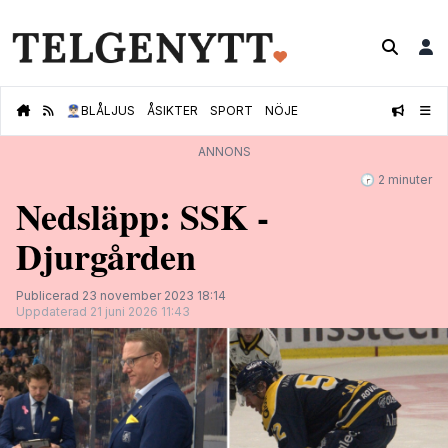
👮🏻‍♂️
BLÅLJUS
ÅSIKTER
SPORT
NÖJE
ANNONS
🕝 2 minuter
Nedsläpp: SSK -
Djurgården
Publicerad 23 november 2023 18:14
Uppdaterad 21 juni 2026 11:43