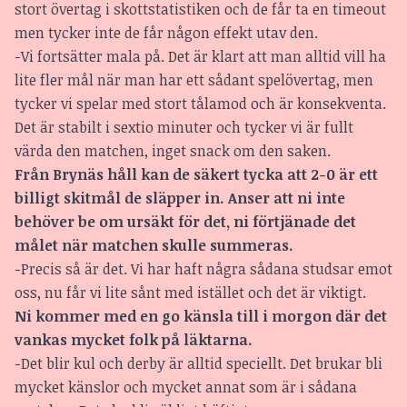
stort övertag i skottstatistiken och de får ta en timeout
men tycker inte de får någon effekt utav den.
-Vi fortsätter mala på. Det är klart att man alltid vill ha
lite fler mål när man har ett sådant spelövertag, men
tycker vi spelar med stort tålamod och är konsekventa.
Det är stabilt i sextio minuter och tycker vi är fullt
värda den matchen, inget snack om den saken.
Från Brynäs håll kan de säkert tycka att 2-0 är ett
billigt skitmål de släpper in. Anser att ni inte
behöver be om ursäkt för det, ni förtjänade det
målet när matchen skulle summeras.
-Precis så är det. Vi har haft några sådana studsar emot
oss, nu får vi lite sånt med istället och det är viktigt.
Ni kommer med en go känsla till i morgon där det
vankas mycket folk på läktarna.
-Det blir kul och derby är alltid speciellt. Det brukar bli
mycket känslor och mycket annat som är i sådana