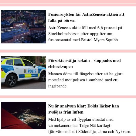
Fusionsrykten får AstraZeneca-aktien att
falla på börsen
AstraZenecas aktie föll med 6,6 procent på
Stockholmsbörsen efter uppgifter om
fusionssamtal med Bristol Myers Squibb.
Försökte svälja kokain - stoppades med
elchockvapen
Mannen döms till fängelse efter att ha gjort
motstånd mot polisen i samband med ett
ingripande.
Nu är analysen klar: Dolda läckor kan
avslöjas från luften
Med hjälp av ett flygplan utrustat med
värmekamera har Telge Nät kartlagt
fjärrvärmenätet i Södertälje, Järna och Nykvarn.