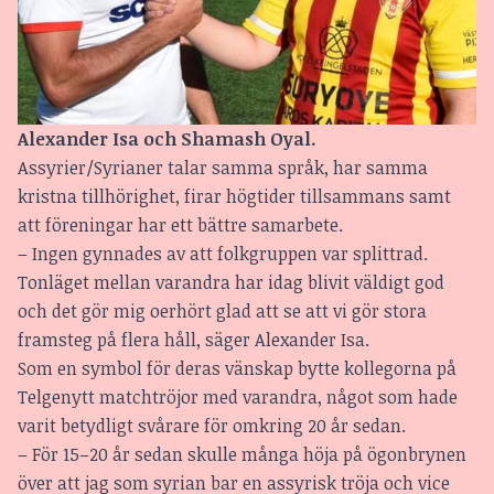
Alexander Isa och Shamash Oyal.
Assyrier/Syrianer talar samma språk, har samma
kristna tillhörighet, firar högtider tillsammans samt
att föreningar har ett bättre samarbete.
– Ingen gynnades av att folkgruppen var splittrad.
Tonläget mellan varandra har idag blivit väldigt god
och det gör mig oerhört glad att se att vi gör stora
framsteg på flera håll, säger Alexander Isa.
Som en symbol för deras vänskap bytte kollegorna på
Telgenytt matchtröjor med varandra, något som hade
varit betydligt svårare för omkring 20 år sedan.
– För 15–20 år sedan skulle många höja på ögonbrynen
över att jag som syrian bar en assyrisk tröja och vice