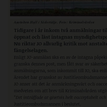
Anstalten Hall i Södertälje. Foto: Kriminalvården
Tidigare i år inkom två anmälningar t
öppnat och läst intagnas myndighetspo
Nu riktar JO allvarlig kritik mot anstal
fängelselagen.
Enligt JO-anmälan ska en av de intagna påpekat
granska dennes post, men fått svar av säkerhet
anmälningarna, som inkommit till JO, ska enli
Ärendet har granskat av Justitieombudsmannen s
JO anser att det är anmärkningsvärt och oacce
medveten om att brev till Kriminalvården utgö
”Det inträffade ar givetvis helt oacceptabelt och 
Justitieombudsmannen i beslutet.