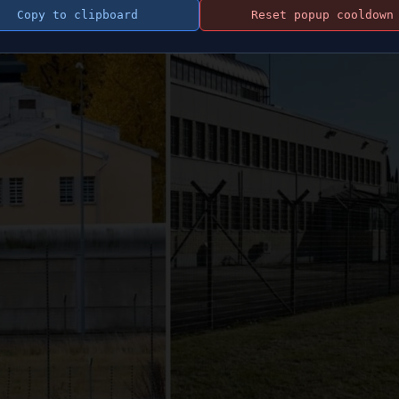
Copy to clipboard
Reset popup cooldown