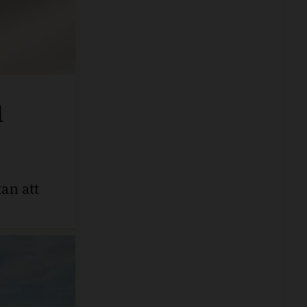
n
an att