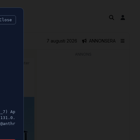
Close
7 augusti 2026
ANNONSERA
ANNONS
🕝 1 minuter
"
5_7) Ap
/131.0.
t@anthr