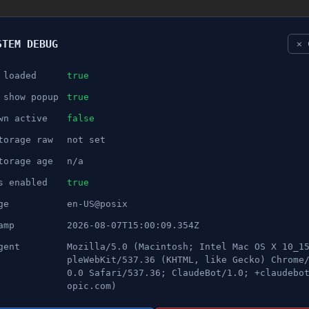
STEM DEBUG
✕ 
 loaded
true
NÖJE
 show popup
true
wn active
false
ANNONS
torage raw
not set
 av anställd - "Oacceptabelt
torage age
n/a
s enabled
true
ge
en-US@posix
amp
2026-08-07T15:00:09.354Z
gent
Mozilla/5.0 (Macintosh; Intel Mac OS X 10_1
pleWebKit/537.36 (KHTML, like Gecko) Chrome
0.0 Safari/537.36; ClaudeBot/1.0; +claudebo
opic.com)