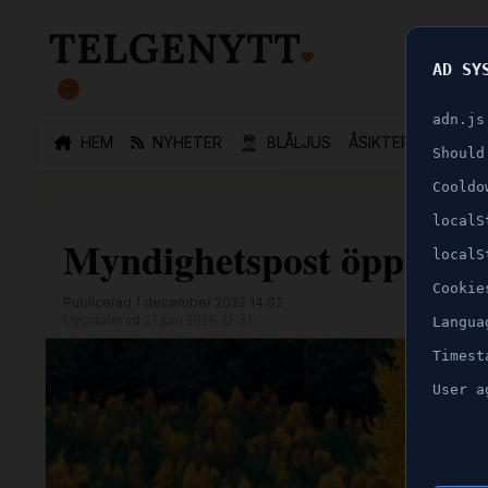
AD SY
🐛
adn.js
HEM
NYHETER
👮🏻‍♂️
BLÅLJUS
ÅSIKTER
SPORT
Should
Cooldo
localS
Myndighetspost öppnades
localS
Cookie
Publicerad 1 december 2022 14:02
Uppdaterad 21 juni 2026 12:31
Langua
Timest
User a