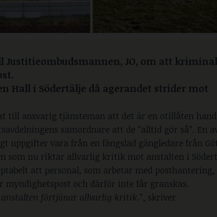
ill Justitieombudsmannen, JO, om att krimina
st.
ten Hall i Södertälje då agerandet strider mot
 till ansvarig tjänsteman att det är en otillåten hand
savdelningens samordnare att de ”alltid gör så”. En a
gt uppgifter vara från en fängslad gängledare från Gö
om nu riktar allvarlig kritik mot anstalten i Södert
ptabelt att personal, som arbetar med posthantering, 
r myndighetspost och därför inte får granskas.
anstalten förtjänar allvarlig kritik.
”, skriver