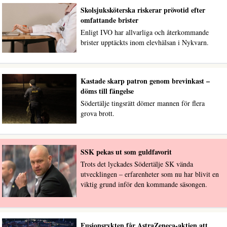
Skolsjuksköterska riskerar prövotid efter
omfattande brister
Enligt IVO har allvarliga och återkommande
brister upptäckts inom elevhälsan i Nykvarn.
Kastade skarp patron genom brevinkast –
döms till fängelse
Södertälje tingsrätt dömer mannen för flera
grova brott.
SSK pekas ut som guldfavorit
Trots det lyckades Södertälje SK vända
utvecklingen – erfarenheter som nu har blivit en
viktig grund inför den kommande säsongen.
Fusionsrykten får AstraZeneca-aktien att