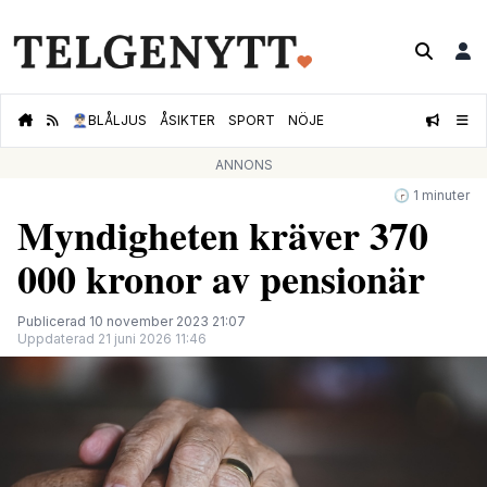
👮🏻‍♂️
BLÅLJUS
ÅSIKTER
SPORT
NÖJE
ANNONS
🕝 1 minuter
Myndigheten kräver 370
000 kronor av pensionär
Publicerad 10 november 2023 21:07
Uppdaterad 21 juni 2026 11:46