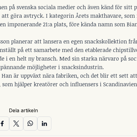
nen på svenska sociala medier och även känd för sitt 
att göra avtryck. I kategorin Årets makthavare, som 
n imponerande 21:a plats, före kända namn som Bia
son planerar att lansera en egen snackskollektion frå
 inställt på ett samarbete med den etablerade chipstill
de i en helt ny bransch. Med sin starka närvaro på so
spännande möjligheter i snacksindustrin.
t. Han är uppväxt nära fabriken, och det blir ett sett at
som hjälper kreatörer och influensers i Scandinavien, 
Dela artikeln