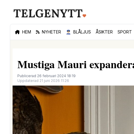
HEM
NYHETER
👮🏻‍♂️
BLÅLJUS
ÅSIKTER
SPORT
Mustiga Mauri expanderar
Publicerad 26 februari 2024 18:19
Uppdaterad 21 juni 2026 11:26