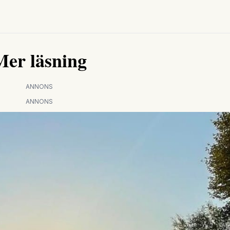
Mer läsning
ANNONS
ANNONS