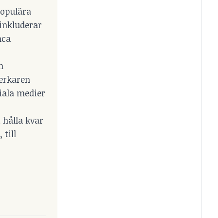
populära
inkluderar
nca
n
verkaren
ciala medier
t hålla kvar
till