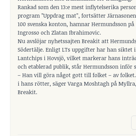
Rankad som den 13:e mest inflytelserika perso
program ”Uppdrag mat”, fortsätter Järnasonen 
100 svenska konton, hamnar Hermundsson på e
Ingrosso och Zlatan Ibrahimovic.
Nu avslöjar nyhetssajten Breakit att Hermunds
Södertälje. Enligt LTs uppgifter har han siktet
Lantchips i Hovsjö, vilket markerar hans inträ
och etablerad publik, står Hermundsson inför 
– Han vill göra något gott till folket – av folke
i hans rötter, säger Varga Moshtagh på Myllra, 
Breakit.