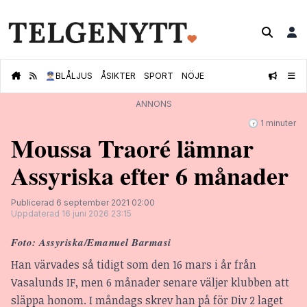
👮🏻‍♂️
BLÅLJUS
ÅSIKTER
SPORT
NÖJE
ANNONS
🕝 1 minuter
Moussa Traoré lämnar
Assyriska efter 6 månader
Publicerad 6 september 2021 02:00
Uppdaterad 16 juni 2026 23:15
Foto: Assyriska/Emanuel Barmasi
Han värvades så tidigt som den 16 mars i år från
Vasalunds IF, men 6 månader senare väljer klubben att
släppa honom. I måndags skrev han på för Div 2 laget