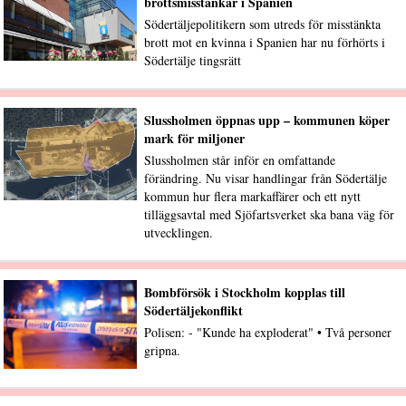
brottsmisstankar i Spanien
Södertäljepolitikern som utreds för misstänkta
brott mot en kvinna i Spanien har nu förhörts i
Södertälje tingsrätt
Slussholmen öppnas upp – kommunen köper
mark för miljoner
Slussholmen står inför en omfattande
förändring. Nu visar handlingar från Södertälje
kommun hur flera markaffärer och ett nytt
tilläggsavtal med Sjöfartsverket ska bana väg för
utvecklingen.
Bombförsök i Stockholm kopplas till
Södertäljekonflikt
Polisen: - "Kunde ha exploderat" • Två personer
gripna.