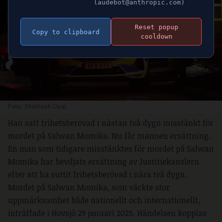
laudebot@anthropic.com)
Reset popup
Copy to clipboard
cooldown
Foto: Shamash Oyal.
Han satt frihetsberövad i nästan två dygn misstänkt för
mordet på Salwan Momika. Nu får mannen ersättning.
En man som tidigare misstänktes för mordet på Salwan
Momika har beviljats ersättning av Justitiekanslern
efter att ha suttit frihetsberövad i nära två dygn.
Mordet på Salwan Momika, som väckte stor
uppmärksamhet både nationellt och internationellt,
inträffade i Hovsjö 29 januari 2025. Händelsen kopplas