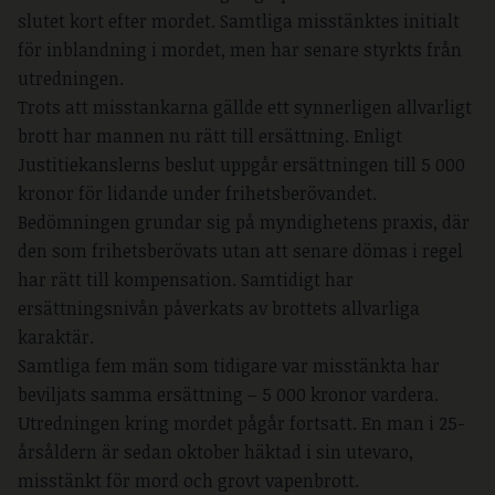
slutet kort efter mordet. Samtliga misstänktes initialt
för inblandning i mordet, men har senare styrkts från
utredningen.
Trots att misstankarna gällde ett synnerligen allvarligt
brott har mannen nu rätt till ersättning. Enligt
Justitiekanslerns beslut uppgår ersättningen till 5 000
kronor för lidande under frihetsberövandet.
Bedömningen grundar sig på myndighetens praxis, där
den som frihetsberövats utan att senare dömas i regel
har rätt till kompensation. Samtidigt har
ersättningsnivån påverkats av brottets allvarliga
karaktär.
Samtliga fem män som tidigare var misstänkta har
beviljats samma ersättning – 5 000 kronor vardera.
Utredningen kring mordet pågår fortsatt. En man i 25-
årsåldern är sedan oktober häktad i sin utevaro,
misstänkt för mord och grovt vapenbrott.