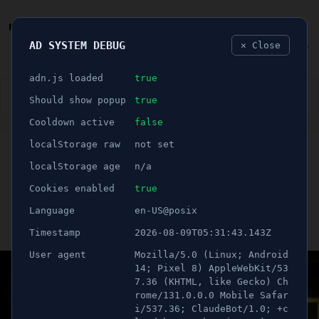
AD SYSTEM DEBUG
✕ Close
🐛
adn.js loaded
true
👮🏻‍♂️
BLÅLJUS
ÅSIKTER
SPORT
NÖJE
Should show popup
true
Cooldown active
false
ANNONS
localStorage raw
not set
🕝 1 minuter
Misstänktes för mord på
localStorage age
n/a
Momika – får ersättning
Cookies enabled
true
Language
en-US@posix
Publicerad 11 april 2026 08:00
Timestamp
2026-08-09T05:31:43.143Z
Uppdaterad 21 juni 2026 05:32
User agent
Mozilla/5.0 (Linux; Android
14; Pixel 8) AppleWebKit/53
7.36 (KHTML, like Gecko) Ch
rome/131.0.0.0 Mobile Safar
i/537.36; ClaudeBot/1.0; +c