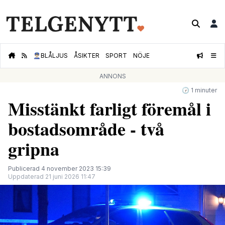
👮🏻‍♂️
BLÅLJUS
ÅSIKTER
SPORT
NÖJE
ANNONS
🕝 1 minuter
Misstänkt farligt föremål i
bostadsområde - två
gripna
Publicerad 4 november 2023 15:39
Uppdaterad 21 juni 2026 11:47