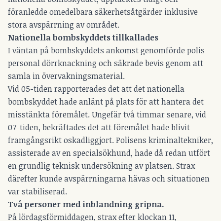
föranledde omedelbara säkerhetsåtgärder inklusive
stora avspärrning av området.
Nationella bombskyddets tillkallades
I väntan på bombskyddets ankomst genomförde polis
personal dörrknackning och säkrade bevis genom att
samla in övervakningsmaterial.
Vid 05-tiden rapporterades det att det nationella
bombskyddet hade anlänt på plats för att hantera det
misstänkta föremålet. Ungefär två timmar senare, vid
07-tiden, bekräftades det att föremålet hade blivit
framgångsrikt oskadliggjort. Polisens kriminaltekniker,
assisterade av en specialsökhund, hade då redan utfört
en grundlig teknisk undersökning av platsen. Strax
därefter kunde avspärrningarna hävas och situationen
var stabiliserad.
Två personer med inblandning gripna.
På lördagsförmiddagen, strax efter klockan 11,