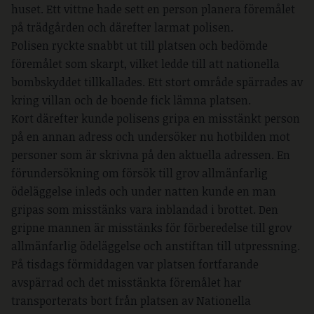
huset. Ett vittne hade sett en person planera föremålet
på trädgården och därefter larmat polisen.
Polisen ryckte snabbt ut till platsen och bedömde
föremålet som skarpt, vilket ledde till att nationella
bombskyddet tillkallades. Ett stort område spärrades av
kring villan och de boende fick lämna platsen.
Kort därefter kunde polisens gripa en misstänkt person
på en annan adress och undersöker nu hotbilden mot
personer som är skrivna på den aktuella adressen. En
förundersökning om försök till grov allmänfarlig
ödeläggelse inleds och under natten kunde en man
gripas som misstänks vara inblandad i brottet. Den
gripne mannen är misstänks för förberedelse till grov
allmänfarlig ödeläggelse och anstiftan till utpressning.
På tisdags förmiddagen var platsen fortfarande
avspärrad och det misstänkta föremålet har
transporterats bort från platsen av Nationella