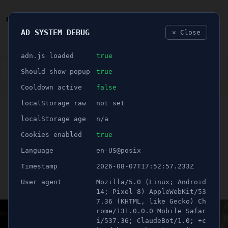
AD SYSTEM DEBUG
✕ Close
🐛
adn.js loaded
true
👮🏻‍♂️
BLÅLJUS
ÅSIKTER
SPORT
NÖJE
Should show popup
true
Cooldown active
false
ANNONS
localStorage raw
not set
🕝 1 minuter
Misstänkt bomb hittades
localStorage age
n/a
utanför villa - En person
Cookies enabled
true
Language
en-US@posix
gripen
Timestamp
2026-08-07T17:52:57.233Z
User agent
Mozilla/5.0 (Linux; Android
Publicerad 2 maj 2023 12:13
Uppdaterad 21 juni 2026 12:13
14; Pixel 8) AppleWebKit/53
7.36 (KHTML, like Gecko) Ch
rome/131.0.0.0 Mobile Safar
i/537.36; ClaudeBot/1.0; +c