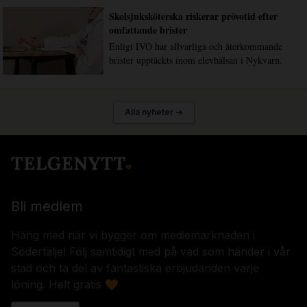
Skolsjuksköterska riskerar prövotid efter
omfattande brister
Enligt IVO har allvarliga och återkommande
brister upptäckts inom elevhälsan i Nykvarn.
Alla nyheter →
Bli medlem
Häng med när vi bygger om mediemarknaden i
Södertälje! Följ samtidigt med på vad som händer i vår
stad och ta del av fantastiska erbjudanden varje
löning. Helt gratis 🧡