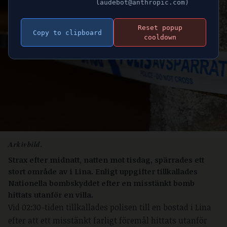
laudebot@anthropic.com)
Reset popup
Copy to clipboard
cooldown
Arkivbild.
Strax efter midnatt, natten mot tisdag, spärrades ett
stort område av i Lina. Enligt uppgifter tillkallades
Nationella bombskyddet efter en misstänkt bomb
hittats utanför en villa.
Vid 02:30-tiden tillkallades polisen till en bostad i Lina
efter att ett misstänkt farligt föremål hittats utanför