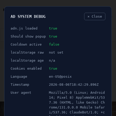
AD SYSTEM DEBUG
✕ Close
🐛
adn.js loaded
true
👮🏻‍♂️
BLÅLJUS
ÅSIKTER
SPORT
NÖJE
Should show popup
true
Cooldown active
false
ANNONS
localStorage raw
not set
🕝 2 minuter
MINGELBILDER v.46 –
localStorage age
n/a
Se vilka som var ute i
Cookies enabled
true
Language
en-US@posix
helgen
Timestamp
2026-08-06T18:42:29.896Z
User agent
Mozilla/5.0 (Linux; Android
Publicerad 19 november 2023 23:07
Uppdaterad 21 juni 2026 11:44
14; Pixel 8) AppleWebKit/53
7.36 (KHTML, like Gecko) Ch
rome/131.0.0.0 Mobile Safar
i/537.36; ClaudeBot/1.0; +c