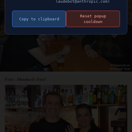
laudebot@anthropic.com)
Reset popup
Copy to clipboard
cooldown
Foto: Shamash Oyal