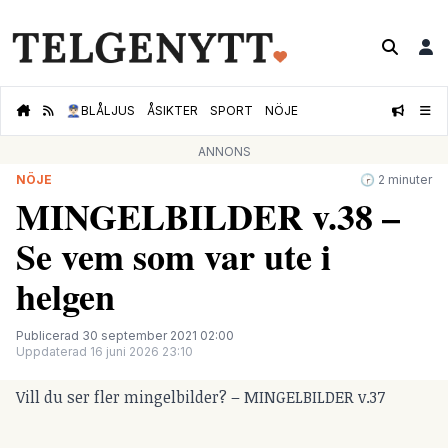
👮🏻‍♂️
BLÅLJUS
ÅSIKTER
SPORT
NÖJE
ANNONS
NÖJE
🕝 2 minuter
MINGELBILDER v.38 –
Se vem som var ute i
helgen
Publicerad 30 september 2021 02:00
Uppdaterad 16 juni 2026 23:10
Vill du ser fler mingelbilder? –
MINGELBILDER v.37