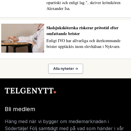
opartiskt och enligt lag.", skriver krönikören
Alexander Isa.
Skolsjuksköterska riskerar prövotid efter
omfattande brister
Enligt IVO har allvarliga och återkommande
brister upptäckts inom elevhälsan i Nykvarn.
Alla nyheter →
Bli medlem
Häng med när vi bygger om mediemarknaden i
Södertälje! Följ samtidigt med på vad som händer i vår