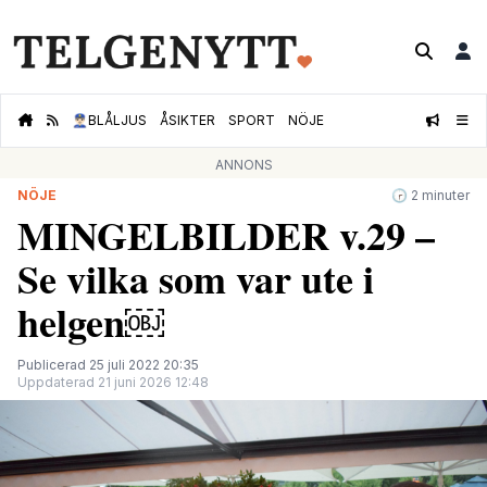
👮🏻‍♂️
BLÅLJUS
ÅSIKTER
SPORT
NÖJE
ANNONS
NÖJE
🕝 2 minuter
MINGELBILDER v.29 –
Se vilka som var ute i
helgen￼
Publicerad 25 juli 2022 20:35
Uppdaterad 21 juni 2026 12:48