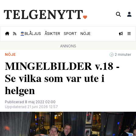
👮🏻‍♂️
BLÅLJUS
ÅSIKTER
SPORT
NÖJE
ANNONS
NÖJE
🕝 2 minuter
MINGELBILDER v.18 -
Se vilka som var ute i
helgen
Publicerad 8 maj 2022 02:00
Uppdaterad 21 juni 2026 12:57