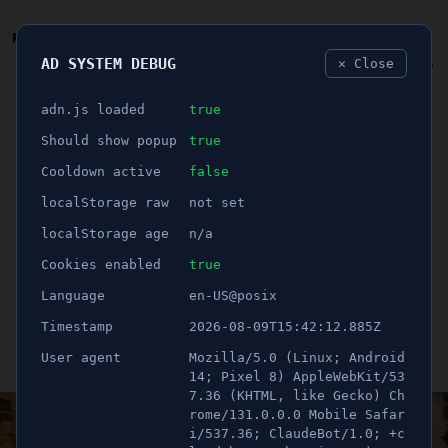
AD SYSTEM DEBUG
✕ Close
🐛
adn.js loaded
true
👮🏻‍♂️
BLÅLJUS
ÅSIKTER
SPORT
NÖJE
Should show popup
true
Cooldown active
false
ANNONS
localStorage raw
not set
🕝 1 minuter
MINGELBILDER v.10 –
localStorage age
n/a
Se vilka som var ute i
Cookies enabled
true
Language
en-US@posix
helgen
Timestamp
2026-08-09T15:42:12.885Z
User agent
Mozilla/5.0 (Linux; Android
Publicerad 11 mars 2024 22:47
Uppdaterad 21 juni 2026 11:23
14; Pixel 8) AppleWebKit/53
7.36 (KHTML, like Gecko) Ch
rome/131.0.0.0 Mobile Safar
i/537.36; ClaudeBot/1.0; +c