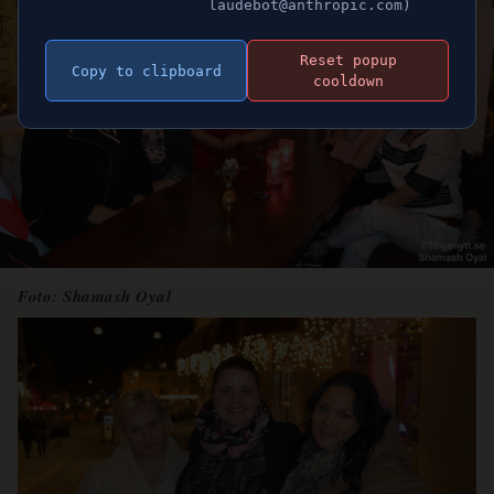
laudebot@anthropic.com)
Reset popup
Copy to clipboard
cooldown
Foto: Shamash Oyal