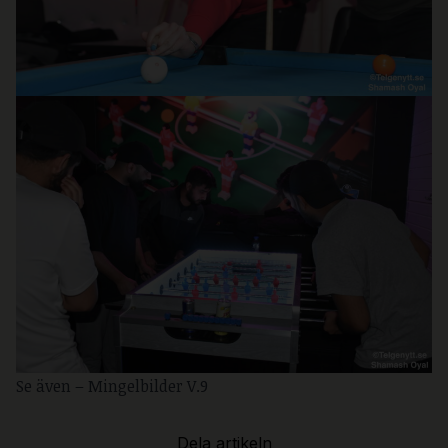
Se även –
Mingelbilder V.9
Dela artikeln