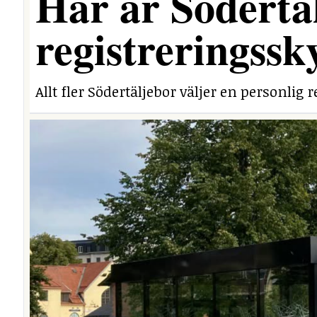
Här är Södertäl
registreringssk
Allt fler Södertäljebor väljer en personlig r