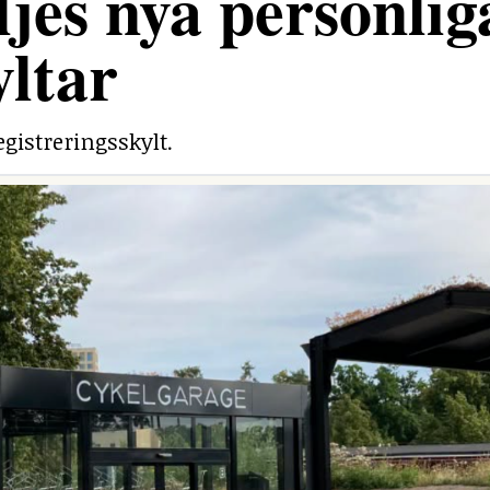
jes nya personlig
yltar
egistreringsskylt.