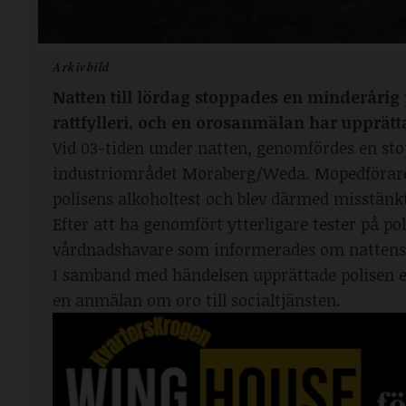
Arkivbild
Natten till lördag stoppades en minderårig
rattfylleri, och en orosanmälan har upprätta
Vid 03-tiden under natten, genomfördes en st
industriområdet Moraberg/Weda. Mopedföraren, 
polisens alkoholtest och blev därmed misstänk
Efter att ha genomfört ytterligare tester på p
vårdnadshavare som informerades om nattens
I samband med händelsen upprättade polisen en
en anmälan om oro till socialtjänsten.