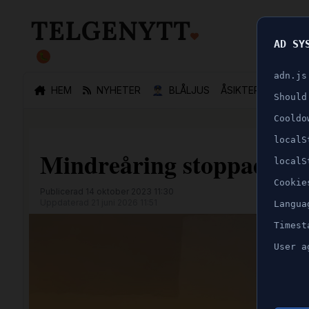
AD SY
🐛
adn.js
HEM
NYHETER
👮🏻‍♂️
BLÅLJUS
ÅSIKTER
SPORT
Should
Cooldo
localS
Mindreåring stoppad av p
localS
Cookie
Publicerad 14 oktober 2023 11:30
Uppdaterad 21 juni 2026 11:51
Langua
Timest
User a