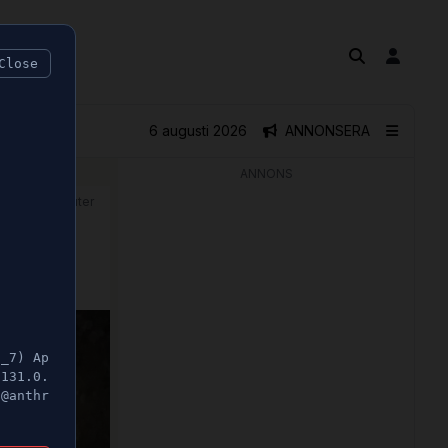
Close
6 augusti 2026
ANNONSERA
ANNONS
🕝 1 minuter
5_7) Ap
/131.0.
t@anthr