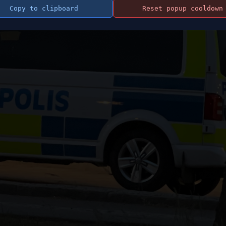
Copy to clipboard
Reset popup cooldown