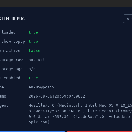
STEM DEBUG
✕ 
 loaded
true
NÖJE
 show popup
true
wn active
false
ANNONS
torage raw
not set
olis - körde berusad
torage age
n/a
s enabled
true
ge
en-US@posix
amp
2026-08-06T20:59:07.988Z
gent
Mozilla/5.0 (Macintosh; Intel Mac OS X 10_1
pleWebKit/537.36 (KHTML, like Gecko) Chrome
0.0 Safari/537.36; ClaudeBot/1.0; +claudebo
opic.com)