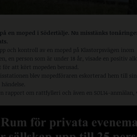
 på en moped i Södertälje. Nu misstänks tonåringe
ts.
opp och kontroll av en moped på Klastorpsvägen inom
en person som är under 18 år, visade en positiv alk
t för att kört mopeden berusad.
olisstationen blev mopedföraren eskorterad hem till si
 händelse.
 rapport om rattfylleri och även en SOL14-anmälan, 