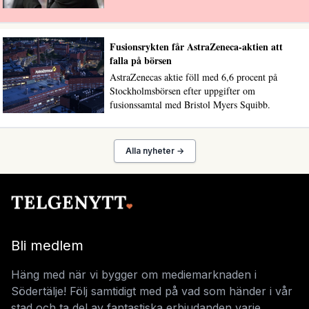
Fusionsrykten får AstraZeneca-aktien att
falla på börsen
AstraZenecas aktie föll med 6,6 procent på
Stockholmsbörsen efter uppgifter om
fusionssamtal med Bristol Myers Squibb.
Alla nyheter →
Bli medlem
Häng med när vi bygger om mediemarknaden i
Södertälje! Följ samtidigt med på vad som händer i vår
stad och ta del av fantastiska erbjudanden varje