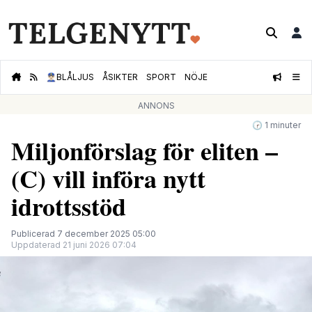
👮🏻‍♂️
BLÅLJUS
ÅSIKTER
SPORT
NÖJE
ANNONS
🕝 1 minuter
Miljonförslag för eliten –
(C) vill införa nytt
idrottsstöd
Publicerad 7 december 2025 05:00
Uppdaterad 21 juni 2026 07:04