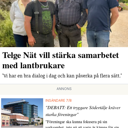
Telge Nät vill stärka samarbetet
med lantbrukare
"Vi har en bra dialog i dag och kan påverka på flera sätt."
ANNONS
INSÄNDARE 7/8
"DEBATT: Ett tryggare Södertälje kräver
starka föreningar"
"Föreningar ska kunna fokusera på sin
verksamhet, inte på att varje år kämpa för sin