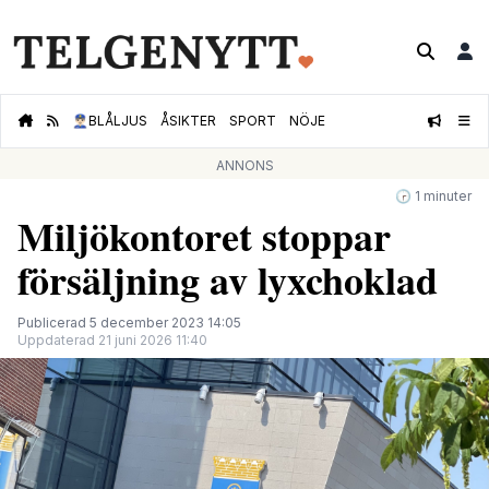
👮🏻‍♂️
BLÅLJUS
ÅSIKTER
SPORT
NÖJE
ANNONS
🕝 1 minuter
Miljökontoret stoppar
försäljning av lyxchoklad
Publicerad 5 december 2023 14:05
Uppdaterad 21 juni 2026 11:40