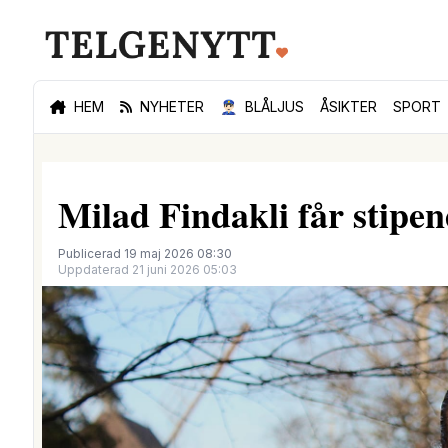
HEM
NYHETER
👮🏻‍♂️
BLÅLJUS
ÅSIKTER
SPORT
Milad Findakli får stipe
Publicerad 19 maj 2026 08:30
Uppdaterad 21 juni 2026 05:03