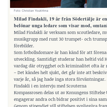
Foto: Christian Youkhhna
Milad Findakli, 19 år från Södertälje är e
belönar unga ledare som visar mod, omtan
Milad Findakli är verksam som scoutledare, mu
musikgrupp med runt 30 trumpet- och trumspel
förebilder.
Som fotbollsdomare är han känd för att fören
utveckling. Samtidigt studerar han heltid vid 
vardag där otrygghet och kriminalitet ofta är
– Det kändes helt sjukt, det går inte att beskr
varje år, så jag hade inga stora förväntningar.
Findakli i en intervju med
Scouterna
Kompassrosen delas ut av Konungens Stiftelse 
engagerar andra och bidrar positivt i sina s
Genom stipendiet vill stiftelsen synliggöra fr