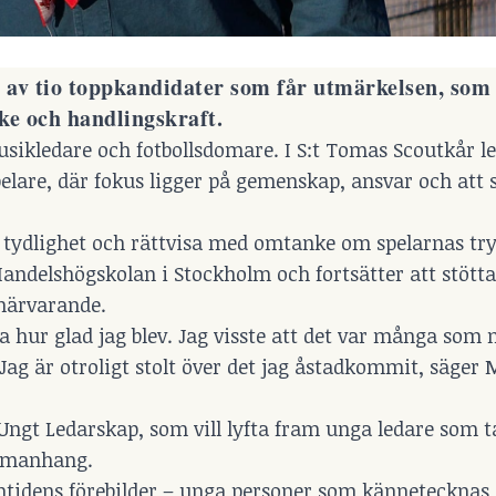
n av tio toppkandidater som får utmärkelsen, som 
ke och handlingskraft.
sikledare och fotbollsdomare. I S:t Tomas Scoutkår l
are, där fokus ligger på gemenskap, ansvar och att 
a tydlighet och rättvisa med omtanke om spelarnas tr
Handelshögskolan i Stockholm och fortsätter att stötta
 närvarande.
iva hur glad jag blev. Jag visste att det var många som
 Jag är otroligt stolt över det jag åstadkommit, säger 
Ungt Ledarskap, som vill lyfta fram unga ledare som t
ammanhang.
amtidens förebilder – unga personer som kännetecknas 