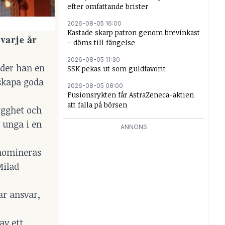
efter omfattande brister
2026-08-05 16:00
Kastade skarp patron genom brevinkast
varje år
– döms till fängelse
2026-08-05 11:30
eder han en
SSK pekas ut som guldfavorit
skapa goda
2026-08-05 08:00
Fusionsrykten får AstraZeneca-aktien
att falla på börsen
ygghet och
 unga i en
ANNONS
 nomineras
Milad
ar ansvar,
av ett