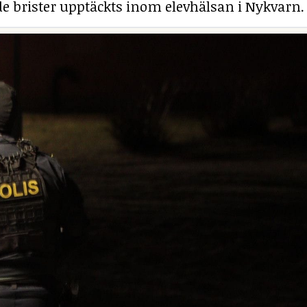
e brister upptäckts inom elevhälsan i Nykvarn.