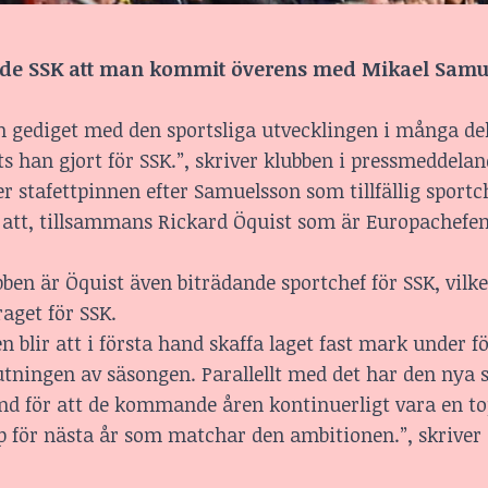
e SSK att man kommit överens med Mikael Sam
ch gediget med den sportsliga utvecklingen i många de
 han gjort för SSK.”, skriver klubben i pressmeddelan
r stafettpinnen efter Samuelsson som tillfällig sportc
ör att, tillsammans Rickard Öquist som är Europachefe
en är Öquist även biträdande sportchef för SSK, vilk
aget för SSK.
 blir att i första hand skaffa laget fast mark under fö
tningen av säsongen. Parallellt med det har den nya s
nd för att de kommande åren kontinuerligt vara en top
p för nästa år som matchar den ambitionen.”, skriver 