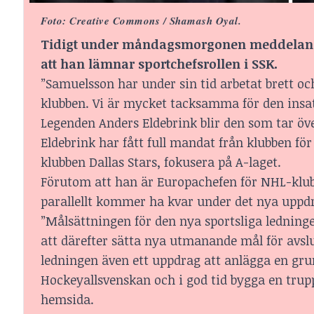
Foto:
Creative Commons
/ Shamash Oyal.
Tidigt under måndagsmorgonen meddeland
att han lämnar sportchefsrollen i SSK.
”Samuelsson har under sin tid arbetat brett o
klubben. Vi är mycket tacksamma för den insats
Legenden Anders Eldebrink blir den som tar öve
Eldebrink har fått full mandat från klubben f
klubben Dallas Stars, fokusera på A-laget.
Förutom att han är Europachefen för NHL-klubb
parallellt kommer ha kvar under det nya uppdr
”Målsättningen för den nya sportsliga ledningen
att därefter sätta nya utmanande mål för avslu
ledningen även ett uppdrag att anlägga en gru
Hockeyallsvenskan och i god tid bygga en trup
hemsida.