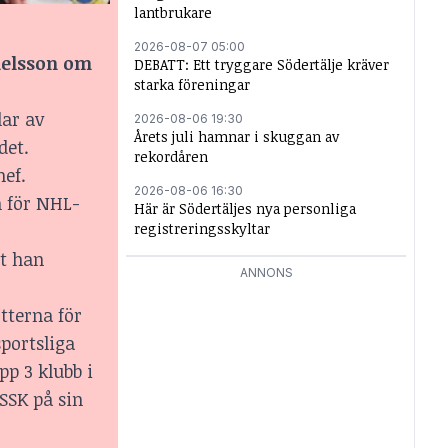
lantbrukare
2026-08-07 05:00
uelsson om
DEBATT: Ett tryggare Södertälje kräver
starka föreningar
lar av
2026-08-06 19:30
Årets juli hamnar i skuggan av
det.
rekordåren
hef.
2026-08-06 16:30
n för NHL-
Här är Södertäljes nya personliga
registreringsskyltar
et han
ANNONS
tterna för
portsliga
p 3 klubb i
SSK på sin