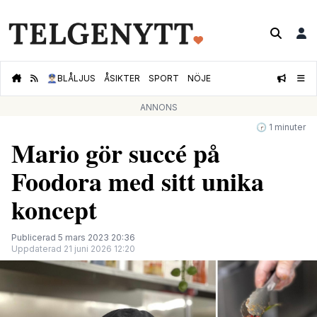
👮🏻‍♂️
BLÅLJUS
ÅSIKTER
SPORT
NÖJE
ANNONS
🕝 1 minuter
Mario gör succé på
Foodora med sitt unika
koncept
Publicerad 5 mars 2023 20:36
Uppdaterad 21 juni 2026 12:20