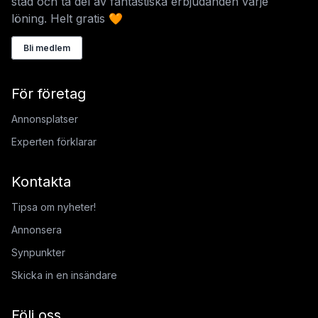
stad och ta del av fantastiska erbjudanden varje
löning. Helt gratis 🧡
Bli medlem
För företag
Annonsplatser
Experten förklarar
Kontakta
Tipsa om nyheter!
Annonsera
Synpunkter
Skicka in en insändare
Följ oss