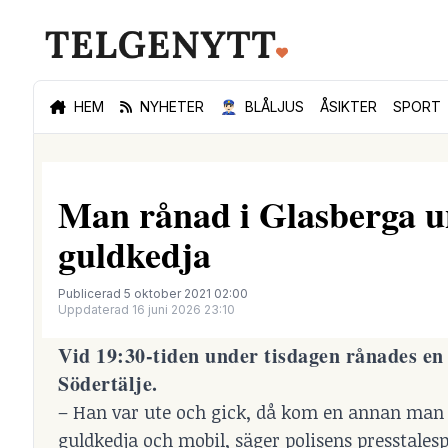
HEM
NYHETER
👮🏻‍♂️
BLÅLJUS
ÅSIKTER
SPORT
Man rånad i Glasberga u
guldkedja
Publicerad 5 oktober 2021 02:00
Uppdaterad 16 juni 2026 23:10
Vid 19:30-tiden under tisdagen rånades en
Södertälje.
– Han var ute och gick, då kom en annan man 
guldkedja och mobil, säger polisens presstalesp