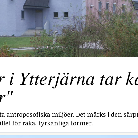
 Ytterjärna tar ka
r"
sta antroposofiska miljöer. Det märks i den särp
llet för raka, fyrkantiga former.