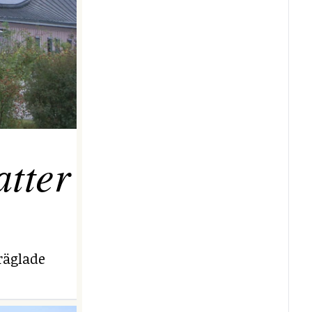
tter
räglade