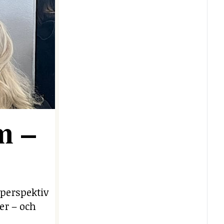
m –
 perspektiv
er – och